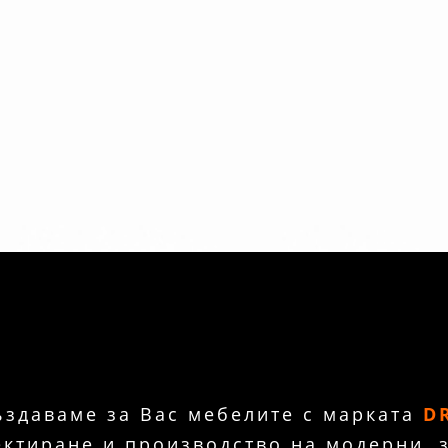
ъздаваме за Вас мебелите с марката
D
ектиране и производство на модерни, 