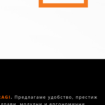
RAGI
.
Предлагаме удобство, престиж
здрави, модулни и ергономични