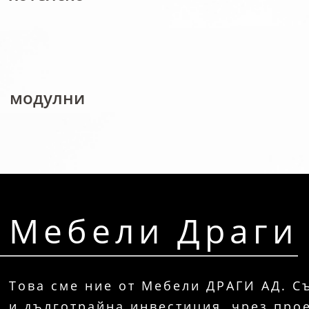
модулни
Мебели Драги
Това сме ние от Мебели ДРАГИ АД. С
и дълготрайна инвестиция, чрез про