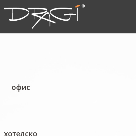
офис
хотелско