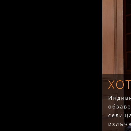
ХО
Индив
обзаве
селища
излъчв