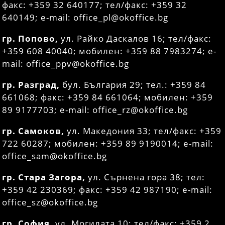
факс: +359 32 640177; тел/факс: +359 32
640149; e-mail: office_pl@okoffice.bg
гр. Попово,
ул. Райко Даскалов 16; тел/факс:
+359 608 40040; мобилен: +359 88 7983274; e-
mail: office_ppv@okoffice.bg
гр. Разград,
бул. България 29; тел.: +359 84
661068; факс: +359 84 661064; мобилен: +359
89 9177703; e-mail: office_rz@okoffice.bg
гр. Самоков,
ул. Македония 33; тел/факс: +359
722 60287; мобилен: +359 89 9190014; e-mail:
office_sam@okoffice.bg
гр. Стара Загора,
ул. Сърнена гора 38; тел:
+359 42 230369; факс: +359 42 987190; e-mail:
office_sz@okoffice.bg
гр. София,
ул. Могилата 10; тел/факс: +359 2