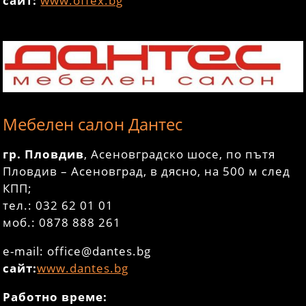
сайт:
www.offex.bg
Мебелен салон Дантес
гр. Пловдив
, Асеновградско шосе, по пътя
Пловдив – Асеновград, в дясно, на 500 м след
КПП;
тел.: 032 62 01 01
моб.: 0878 888 261
e-mail: office@dantes.bg
сайт:
www.dantes.bg
Работно време: