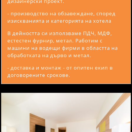
дизайнерски проект.
- производство на обзавеждане, според
изискванията и категорията на хотела
В дейността си използваме ПДЧ, МДФ,
естестен фурнир, метал. Работим с
машини на водещи фирми в областта на
обработката на дърво и метал.
- доставка и монтаж - от опитен екип в
договорените срокове.