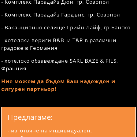
- Комплекс Парадайз Дюн, гр. Созопол
- Комплекс Парадайз Гардънс, гр. Созопол
- Ваканционно селище Грийн Лайф, гр.Банско
- хотелски вериги B&B и T&R в различни
градове в Германия
- хотелско обзавеждане SARL BAZE & FILS,
Франция
Ние можем да бъдем Ваш надежден и
сигурен партньор!
Предлагаме:
- изготвяне на индивидуален,