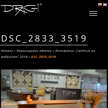
DSC_2833_3519
Начало
»
Реализирани обекти
»
Изложение „Светът на
мебелите“ 2018
»
DSC_2833_3519