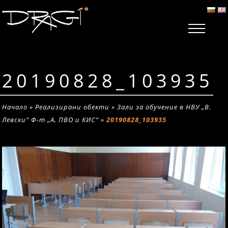
20190828_103935
Начало
»
Реализирани обекти
»
Зали за обучение в НВУ „В.
Левски“ Ф-т „А, ПВО и КИС“
»
20190828_103935