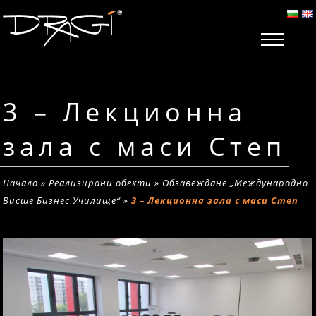
3 – Лекционна
зала с маси Степ
Начало
»
Реализирани обекти
»
Обзавеждане „Международно
Висше Бизнес Училище“
»
3 – Лекционна зала с маси Степ