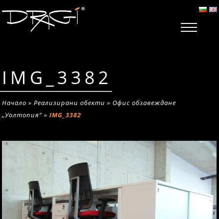
IMG_3382
Начало
»
Реализирани обекти
»
Офис обзавеждане
„Уолтопия“
»
IMG_3382