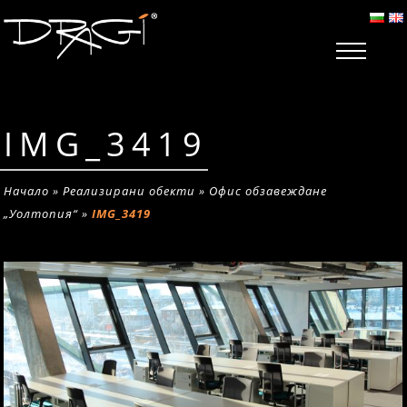
IMG_3419
Начало
»
Реализирани обекти
»
Офис обзавеждане
„Уолтопия“
»
IMG_3419