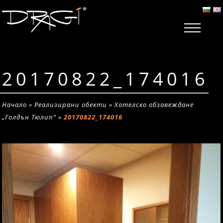
20170822_174016
Начало
»
Реализирани обекти
»
Хотелско обзавеждане
„Голдън Тюлип“
»
20170822_174016