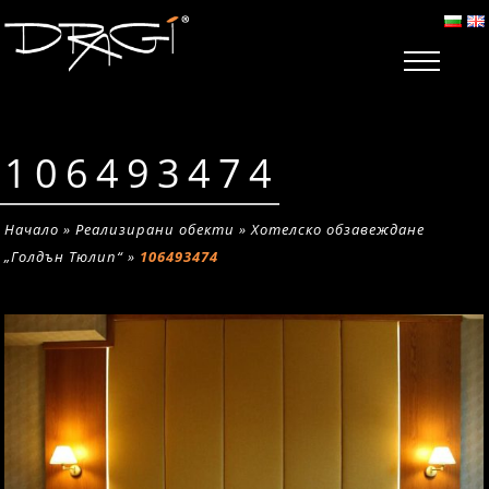
106493474
Начало
»
Реализирани обекти
»
Хотелско обзавеждане
„Голдън Тюлип“
»
106493474