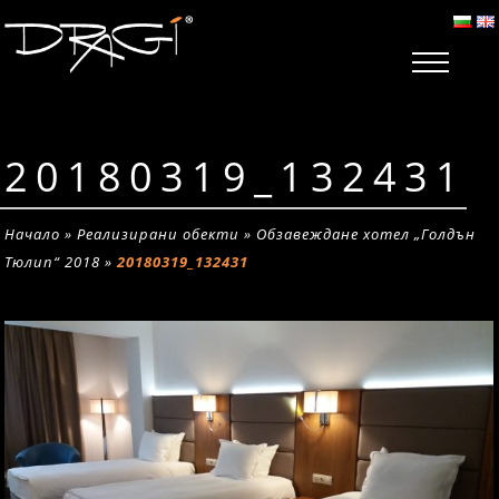
20180319_132431
Начало
»
Реализирани обекти
»
Обзавеждане хотел „Голдън
Тюлип“ 2018
»
20180319_132431