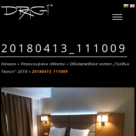
20180413_111009
Начало
»
Реализирани обекти
»
Обзавеждане хотел „Голдън
Тюлип“ 2018
»
20180413_111009