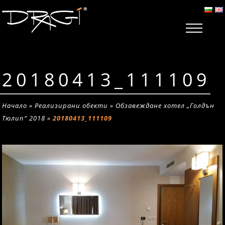
20180413_111109
Начало
»
Реализирани обекти
»
Обзавеждане хотел „Голдън
Тюлип“ 2018
»
20180413_111109