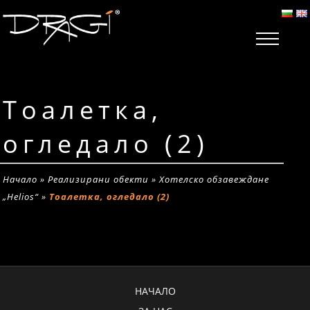
Тоалетка,
огледало (2)
Начало
»
Реализирани обекти
»
Хотелско обзавеждане
„Helios“
»
Тоалетка, огледало (2)
НАЧАЛО