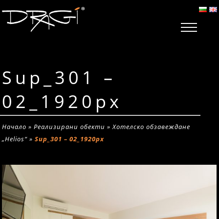
Sup_301 –
02_1920px
Начало
»
Реализирани обекти
»
Хотелско обзавеждане
„Helios“
»
Sup_301 – 02_1920px