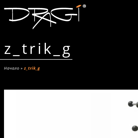
z_trik_g
Начало
»
z_trik_g