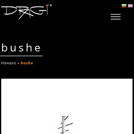
bushe
Начало
»
bushe