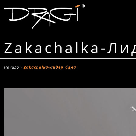
Zakachalka-Ли
Начало
»
Zakachalka-Лидер_бяла