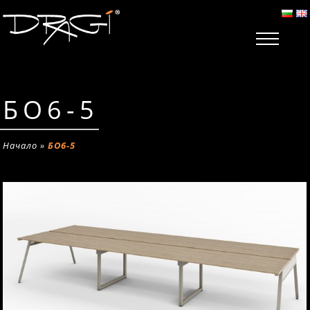
БО6-5
Начало
»
БО6-5