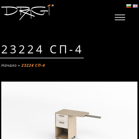
23224 СП-4
Начало
»
23224 СП-4