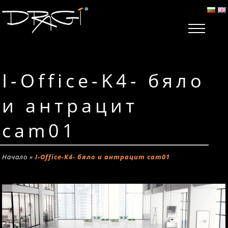
I-Office-K4- бяло
и антрацит
cam01
Начало
»
I-Office-K4- бяло и антрацит cam01