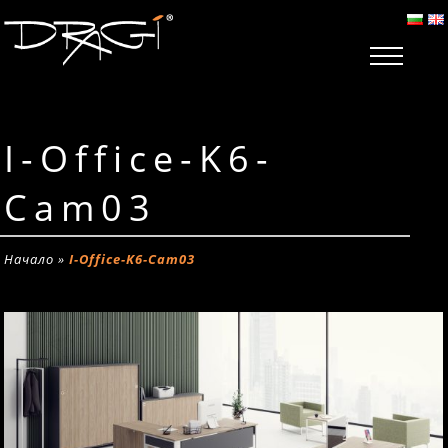
I-Office-K6-
Cam03
Начало
»
I-Office-K6-Cam03