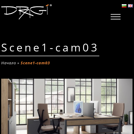
Scene1-cam03
Начало
»
Scene1-cam03