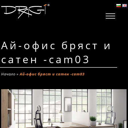
Ай-офис бряст и
сатен -cam03
Начало
»
Ай-офис бряст и сатен -cam03