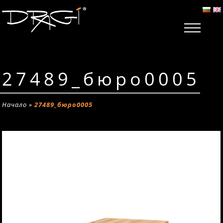
27489_бюро0005
Начало
»
27489_бюро0005