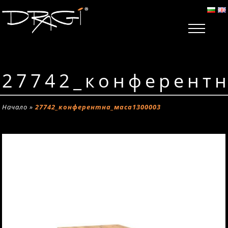
27742_конферент
Начало
»
27742_конферентна_маса1300003