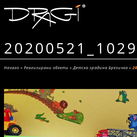
20200521_102
Начало
»
Реализирани обекти
»
Детска градина Брезичка
»
2