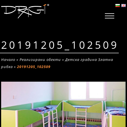
20191205_102509
Начало
»
Реализирани обекти
»
Детска градина Златна
рибка
»
20191205_102509