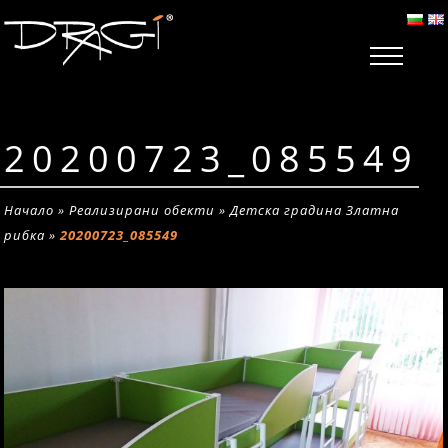
20200723_085549
Начало
»
Реализирани обекти
»
Детска градина Златна
рибка
»
20200723_085549