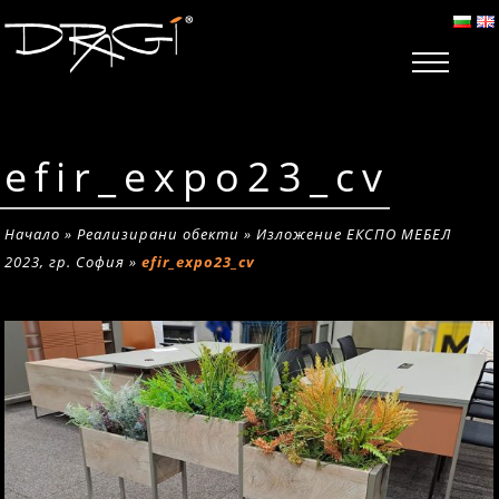
efir_expo23_cv
Начало
»
Реализирани обекти
»
Изложение ЕКСПО МЕБЕЛ
2023, гр. София
»
efir_expo23_cv