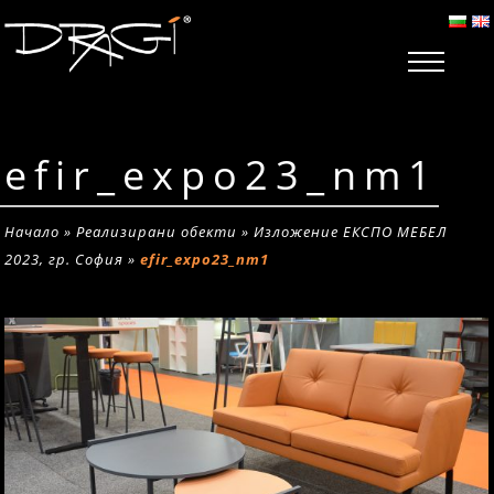
efir_expo23_nm1
Начало
»
Реализирани обекти
»
Изложение ЕКСПО МЕБЕЛ
2023, гр. София
»
efir_expo23_nm1