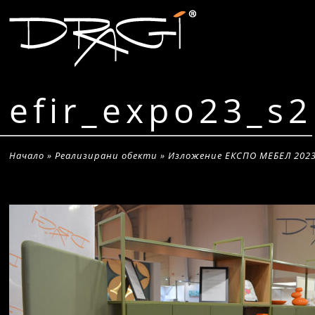
efir_expo23_s2
Начало
»
Реализирани обекти
»
Изложение ЕКСПО МЕБЕЛ 2023