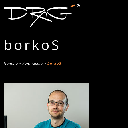
borkoS
Начало
»
Контакти
»
borkoS