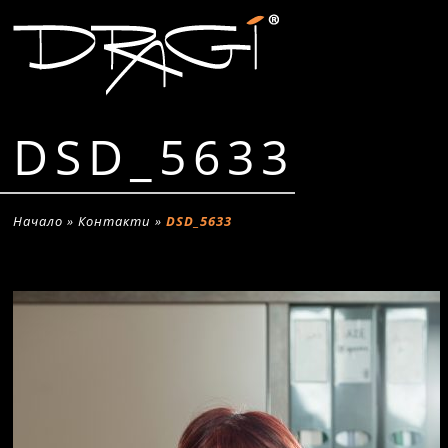
DSD_5633
Начало
»
Контакти
»
DSD_5633