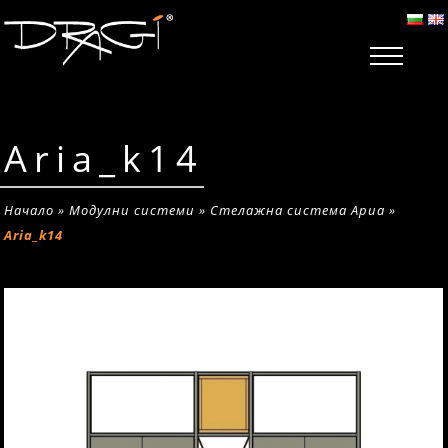
Aria_k14
Начало
»
Модулни системи
»
Стелажна система Ариа
»
Aria_k14