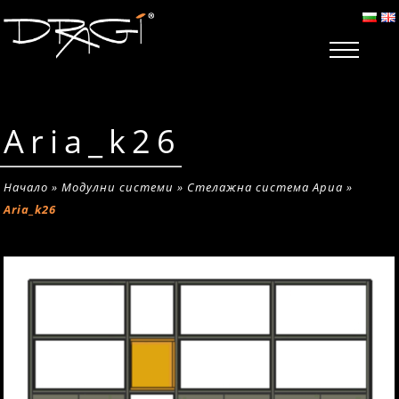
Aria_k26
Начало
»
Модулни системи
»
Стелажна система Ариа
»
Aria_k26