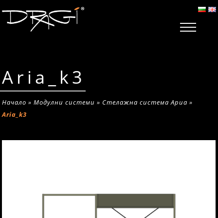
Aria_k3
Начало
»
Модулни системи
»
Стелажна система Ариа
»
Aria_k3