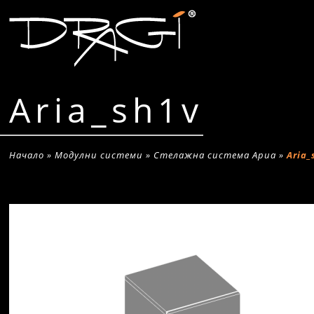
Aria_sh1v
Начало
»
Модулни системи
»
Стелажна система Ариа
»
Aria_