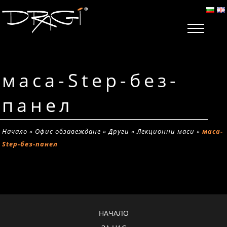
маса-Step-без-
панел
Начало
»
Офис обзавеждане
»
Други
»
Лекционни маси
»
маса-
Step-без-панел
НАЧАЛО