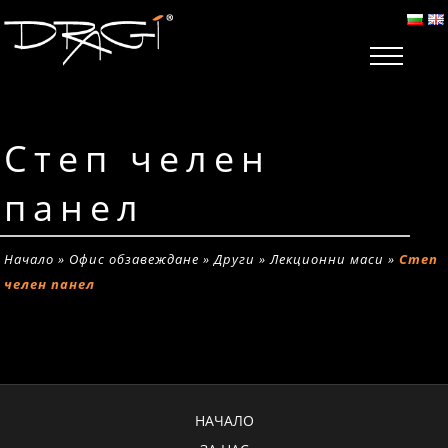
Степ челен
панел
Начало
»
Офис обзавеждане
»
Други
»
Лекционни маси
»
Степ
челен панел
НАЧАЛО