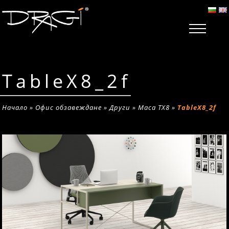
TableX8_2f
Начало
»
Офис обзавеждане
»
Други
»
Маса TX8
»
TableX8_2f