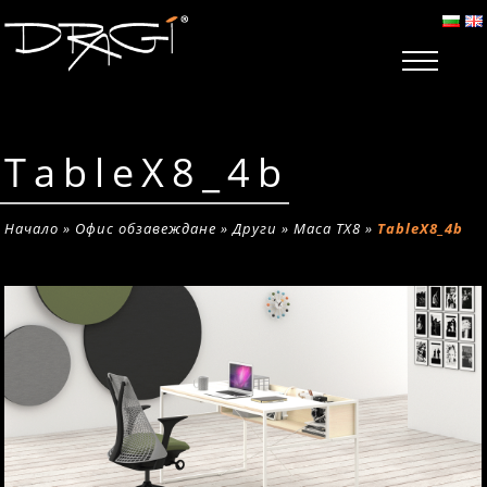
TableX8_4b
Начало
»
Офис обзавеждане
»
Други
»
Маса TX8
»
TableX8_4b