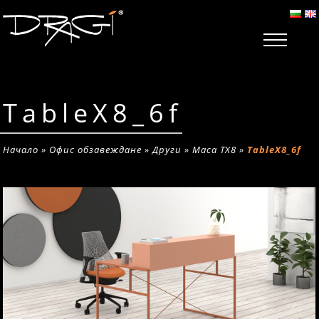
TableX8_6f
Начало
»
Офис обзавеждане
»
Други
»
Маса TX8
»
TableX8_6f