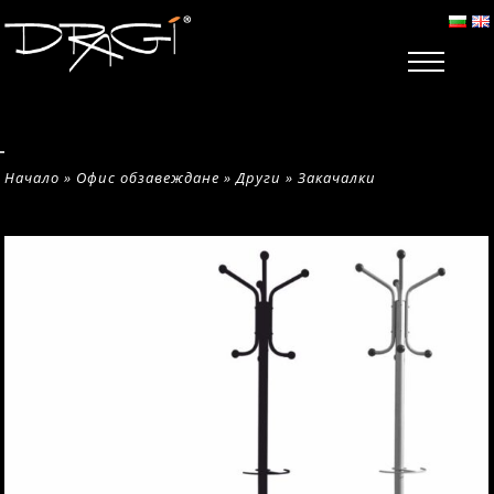
Начало
»
Офис обзавеждане
»
Други
»
Закачалки