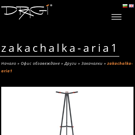
zakachalka-aria1
Начало
»
Офис обзавеждане
»
Други
»
Закачалки
»
zakachalka-
aria1