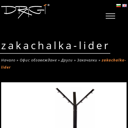
zakachalka-lider
Начало
»
Офис обзавеждане
»
Други
»
Закачалки
»
zakachalka-
lider