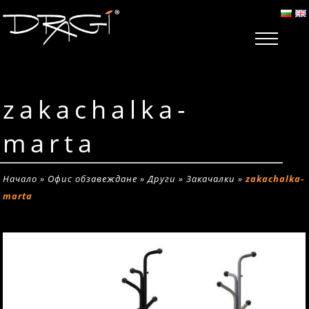
zakachalka-
marta
Начало
»
Офис обзавеждане
»
Други
»
Закачалки
»
zakachalka-
marta