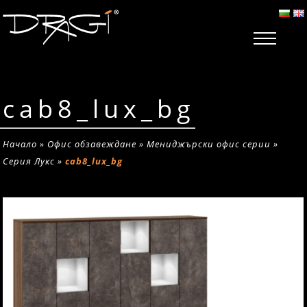
cab8_lux_bg
Начало
»
Офис обзавеждане
»
Мениджърски офис серии
»
Серия Лукс
»
cab8_lux_bg