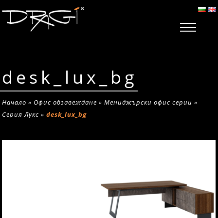
desk_lux_bg
Начало
»
Офис обзавеждане
»
Мениджърски офис серии
»
Серия Лукс
»
desk_lux_bg