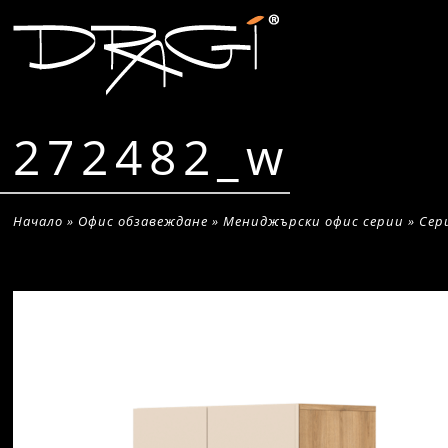
272482_w
Начало
»
Офис обзавеждане
»
Мениджърски офис серии
»
Сер